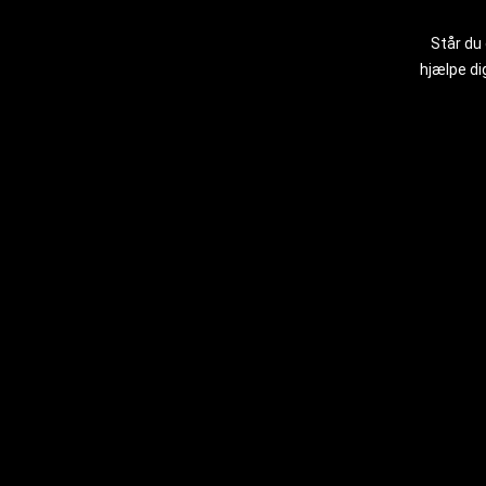
Står du 
hjælpe di