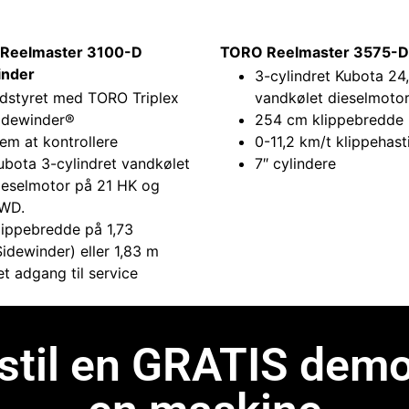
Reelmaster 3100-D
TORO Reelmaster 3575-D
inder
3-cylindret Kubota 24
dstyret med TORO Triplex
vandkølet dieselmoto
idewinder®
254 cm klippebredde
em at kontrollere
0-11,2 km/t klippehas
ubota 3-cylindret vandkølet
7″ cylindere
ieselmotor på 21 HK og
WD.
lippebredde på 1,73
Sidewinder) eller 1,83 m
et adgang til service
stil en GRATIS demo