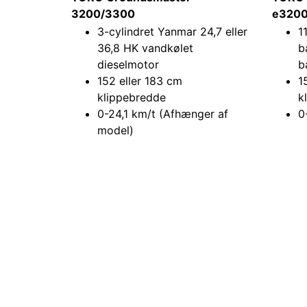
3200/3300
e3200/
3-cylindret Yanmar 24,7 eller
1
36,8 HK
vandkølet
b
dieselmotor
b
152 eller 183 cm
1
klippebredde
k
0-24,1 km/t (Afhænger af
0
model)