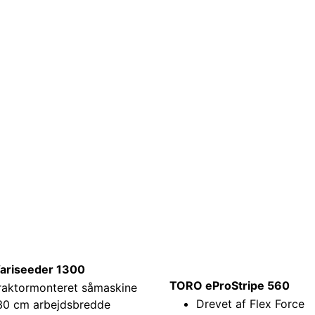
Variseeder 1300
TORO eProStripe 560
raktormonteret såmaskine
Drevet af Flex Force
30 cm arbejdsbredde