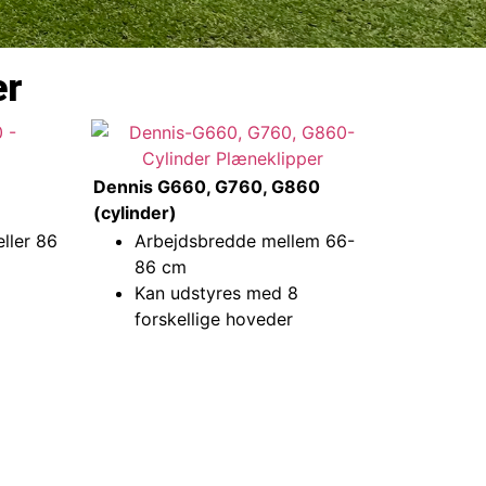
er
Dennis G660, G760, G860
(cylinder)
ller 86
Arbejdsbredde mellem 66-
86 cm
Kan udstyres med 8
forskellige hoveder