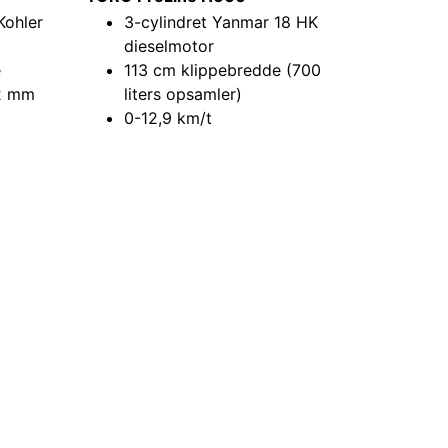
Kohler
3-cylindret Yanmar 18 HK
dieselmotor
e
113 cm klippebredde (700
02 mm
liters opsamler)
0-12,9 km/t