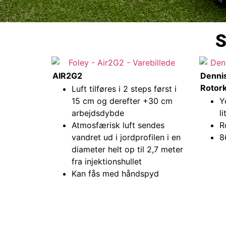
S
AIR2G2
Dennis
Rotork
Luft tilføres i 2 steps først i
15 cm og derefter +30 cm
Y
arbejdsdybde
l
Atmosfærisk luft sendes
R
vandret ud i jordprofilen i en
8
diameter helt op til 2,7 meter
fra injektionshullet
Kan fås med håndspyd