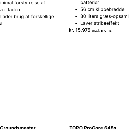
batterier
inimal forstyrrelse af
56 cm klippebredde
verfladen
80 liters græs-opsaml
illader brug af forskellige
Laver stribeeffekt
rø
kr.
15.975
excl. moms
Groundsmaster
TORO ProCore 648s