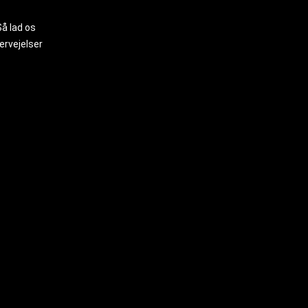
Så lad os
ervejelser