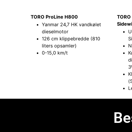
TORO ProLine H800
TORO 
Sidew
Yanmar 24,7 HK vandkølet
dieselmotor
U
126 cm klippebredde (810
S
liters opsamler)
N
0-15,0 km/t
K
d
3
K
(
L
Be