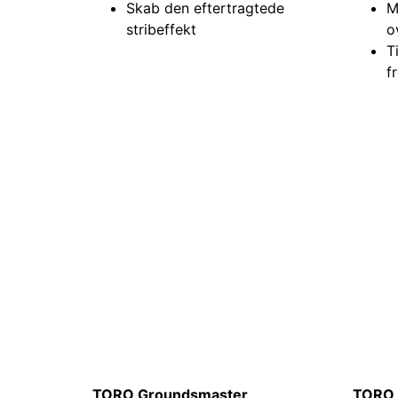
Skab den eftertragtede
M
stribeffekt
o
T
f
TORO Groundsmaster
TORO 