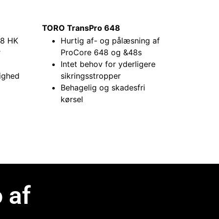
TORO TransPro 648
,8 HK
Hurtig af- og pålæsning af
r
ProCore 648 og &48s
Intet behov for yderligere
tighed
sikringsstropper
Behagelig og skadesfri
kørsel
 af