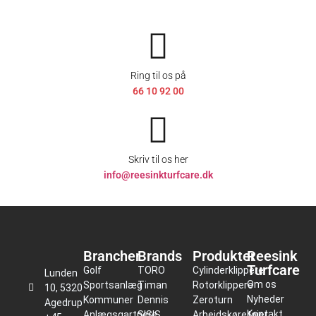
Ring til os på
66 10 92 00
Skriv til os her
info@reesinkturfcare.dk
Brancher
Brands
Produkter
Reesink
Turfcare
Golf
TORO
Cylinderklippere
Lunden
Om os
Sportsanlæg
Timan
Rotorklippere
10, 5320
Nyheder
Kommuner
Dennis
Zeroturn
Agedrup
Kontakt
Anlægsgartnere
SISIS
Arbejdskøretøjer