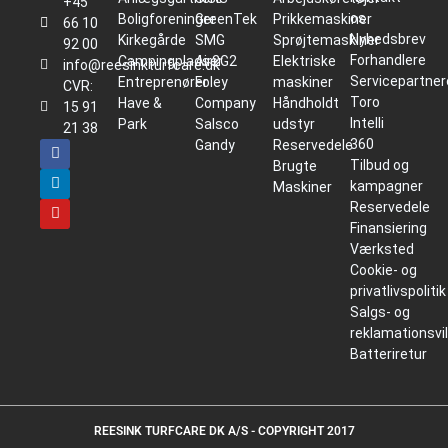
+45
os
Boligforeninger
GreenTek
Prikkemaskiner
66 10
Nyhedsbrev
Kirkegårde
SMG
Sprøjtemaskiner
92 00
Forhandlere
Campingpladser
Air2G2
Elektriske
info@reesinkturfcare.dk
Servicepartner
Entreprenører
Foley
maskiner
CVR:
Toro
Have &
Company
Håndholdt
15 91
Intelli
Park
Salsco
udstyr
21 38
360
Gandy
Reservedele
Tilbud og
Brugte
kampagner
Maskiner
Reservedele
Finansiering
Værksted
Cookie- og
privatlivspolitik
Salgs- og
reklamationsvi
Batteriretur
REESINK TURFCARE DK A/S - COPYRIGHT 2017