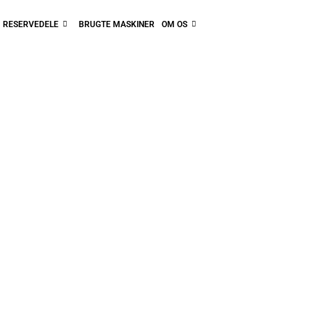
RESERVEDELE
BRUGTE MASKINER
OM OS
istributør af TORO i Danmark siden
TIL
PROFESSIONEL