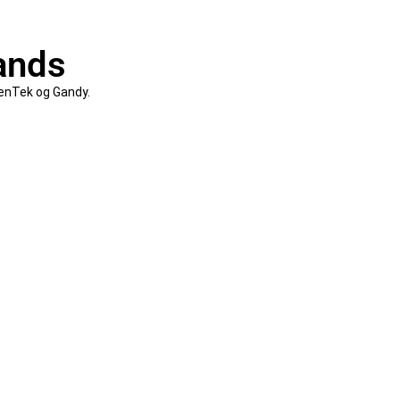
rands
eenTek og Gandy.