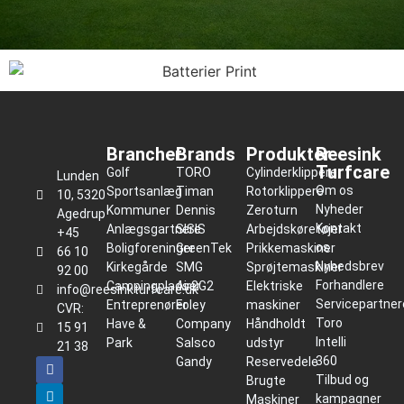
Brancher
Brands
Produkter
Reesink
Turfcare
Golf
TORO
Cylinderklippere
Lunden
Om os
Sportsanlæg
Timan
Rotorklippere
10, 5320
Nyheder
Kommuner
Dennis
Zeroturn
Agedrup
Kontakt
Anlægsgartnere
SISIS
Arbejdskøretøjer
+45
os
Boligforeninger
GreenTek
Prikkemaskiner
66 10
Nyhedsbrev
Kirkegårde
SMG
Sprøjtemaskiner
92 00
Forhandlere
Campingpladser
Air2G2
Elektriske
info@reesinkturfcare.dk
Servicepartner
Entreprenører
Foley
maskiner
CVR:
Toro
Have &
Company
Håndholdt
15 91
Intelli
Park
Salsco
udstyr
21 38
360
Gandy
Reservedele
Tilbud og
Brugte
kampagner
Maskiner