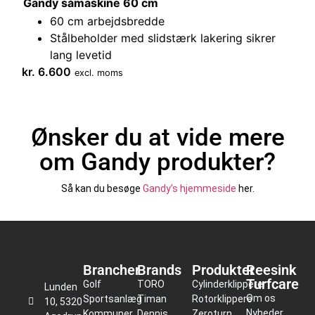
Gandy såmaskine 60 cm
60 cm arbejdsbredde
Stålbeholder med slidstærk lakering sikrer
lang levetid
kr.
6.600
excl. moms
Ønsker du at vide mere
om Gandy produkter?
Så kan du besøge
Gandy’s hjemmeside
her.
Brancher
Brands
Produkter
Reesink
Turfcare
Golf
TORO
Cylinderklippere
Lunden
Om os
Sportsanlæg
Timan
Rotorklippere
10, 5320
Nyheder
Kommuner
Dennis
Zeroturn