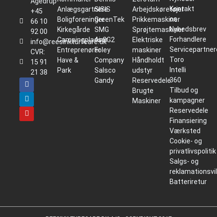
Agedrup
Kontakt
Anlægsgartnere
SISIS
Arbejdskøretøjer
+45
os
Boligforeninger
GreenTek
Prikkemaskiner
66 10
Nyhedsbrev
Kirkegårde
SMG
Sprøjtemaskiner
92 00
Forhandlere
Campingpladser
Air2G2
Elektriske
info@reesinkturfcare.dk
Servicepartner
Entreprenører
Foley
maskiner
CVR:
Toro
Have &
Company
Håndholdt
15 91
Intelli
Park
Salsco
udstyr
21 38
360
Gandy
Reservedele
Tilbud og
Brugte
kampagner
Maskiner
Reservedele
Finansiering
Værksted
Cookie- og
privatlivspolitik
Salgs- og
reklamationsvi
Batteriretur