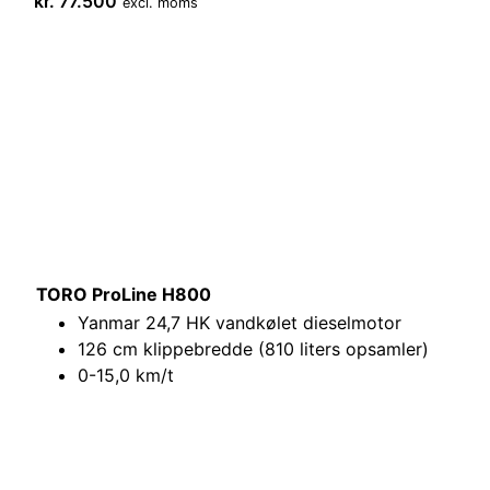
kr.
77.500
excl. moms
TORO ProLine H800
Yanmar 24,7 HK vandkølet dieselmotor
126 cm klippebredde (810 liters opsamler)
0-15,0 km/t