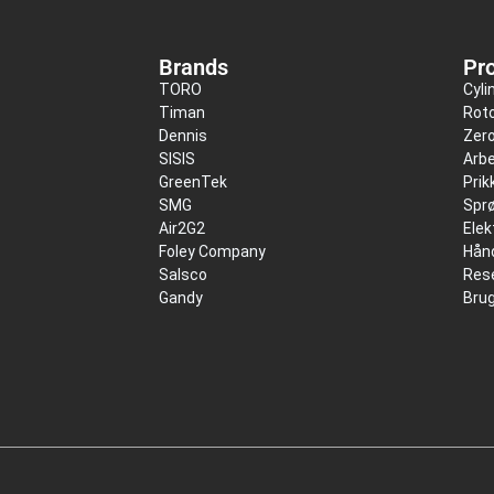
Brands
Pr
TORO
Cyli
Timan
Roto
Dennis
Zer
SISIS
Arbe
GreenTek
Pri
SMG
Spr
Air2G2
Elek
Foley Company
Hånd
Salsco
Res
Gandy
Bru