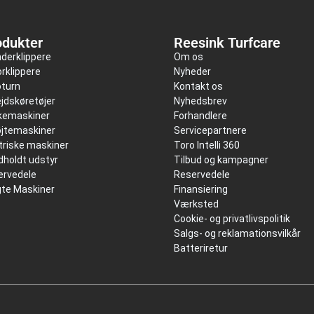
odukter
Reesink Turfcare
nderklippere
Om os
rklippere
Nyheder
oturn
Kontakt os
jdskøretøjer
Nyhedsbrev
kkemaskiner
Forhandlere
øjtemaskiner
Servicepartnere
triske maskiner
Toro Intelli 360
holdt udstyr
Tilbud og kampagner
ervedele
Reservedele
gte Maskiner
Finansiering
Værksted
Cookie- og privatlivspolitik
Salgs- og reklamationsvilkår
Batteriretur