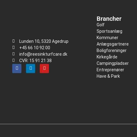
Brancher
Golf
Sportsanlæg
Kommuner
Lunden 10, 5320 Agedrup
Anlægsgartnere
+45 66 10 92 00
Boligforeninger
info@reesinkturfcare.dk
Kirkegårde
CVR: 15 91 21 38
Campingpladser
Entreprenører
Have & Park