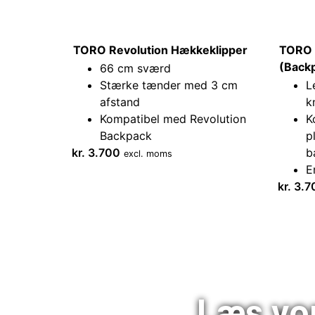
TORO Revolution Hækkeklipper
TORO 
(Back
66 cm sværd
Stærke tænder med 3 cm
L
afstand
k
Kompatibel med Revolution
K
Backpack
p
kr.
3.700
b
excl. moms
E
kr.
3.7
Læs vo