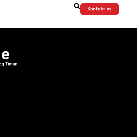
Kontakt os
je
 og Timan.