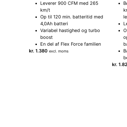
Leverer 900 CFM med 265
B
km/t
k
Op til 120 min. batteritid med
l
4,0Ah batteri
L
Variabel hastighed og turbo
O
boost
o
En del af Flex Force familien
b
kr.
1.380
B
excl. moms
b
kr.
1.8