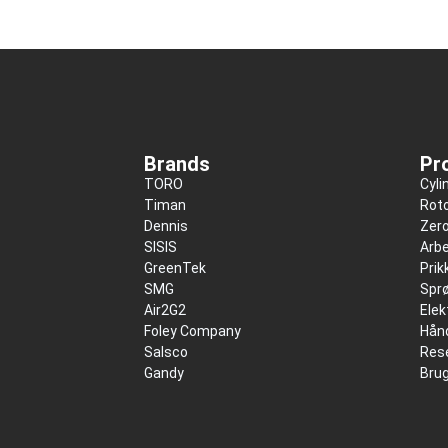
Brands
Pr
TORO
Cyli
Timan
Roto
Dennis
Zer
SISIS
Arbe
GreenTek
Pri
SMG
Spr
Air2G2
Elek
Foley Company
Hånd
Salsco
Res
Gandy
Bru