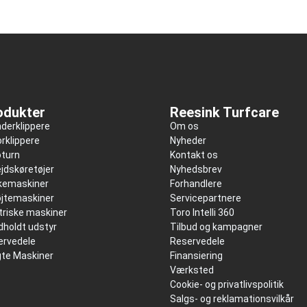
odukter
Reesink Turfcare
nderklippere
Om os
rklippere
Nyheder
oturn
Kontakt os
jdskøretøjer
Nyhedsbrev
kkemaskiner
Forhandlere
øjtemaskiner
Servicepartnere
triske maskiner
Toro Intelli 360
holdt udstyr
Tilbud og kampagner
ervedele
Reservedele
gte Maskiner
Finansiering
Værksted
Cookie- og privatlivspolitik
Salgs- og reklamationsvilkår