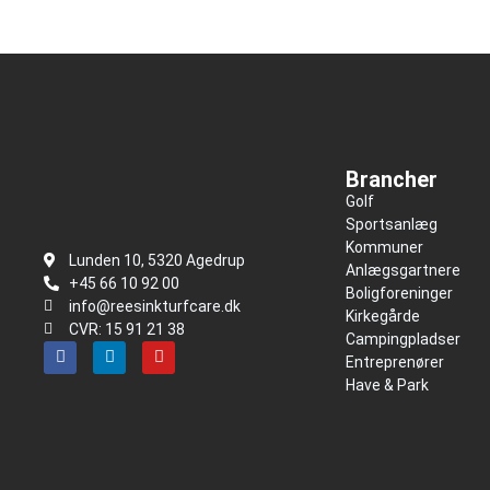
Brancher
Golf
Sportsanlæg
Kommuner
Lunden 10, 5320 Agedrup
Anlægsgartnere
+45 66 10 92 00
Boligforeninger
info@reesinkturfcare.dk
Kirkegårde
CVR: 15 91 21 38
Campingpladser
Entreprenører
Have & Park