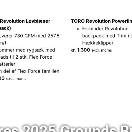
Revolution Løvblæser
TORO Revolution Powerli
pack)
Forbinder Revolution
everer 730 CFM med 257,5
backpack med Trimme
m/t
Hækkeklipper
ommer med rygsæk med
kr.
1.300
excl. moms
lads til 2 stk. Flex Force
atterier
n del af Flex Force familien
00
excl. moms
res 2025 Grounds B