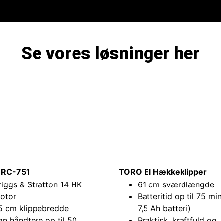
Se vores løsninger her
 RC-751
TORO El Hækkeklipper
riggs & Stratton 14 HK
61 cm sværdlængde
otor
Batteritid op til 75 min
5 cm klippebredde
7,5 Ah batteri)
an håndtere op til 50
Praktisk, kraftfuld og