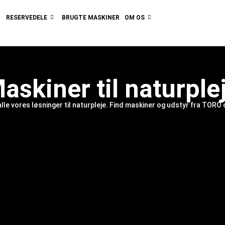
RESERVEDELE
BRUGTE MASKINER
OM OS
askiner til naturple
alle vores løsninger til naturpleje. Find maskiner og udstyr fra TORO