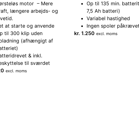
ørsteløs motor – Mere
Op til 135 min. batterit
raft, længere arbejds- og
7,5 Ah batteri)
evetid.
Variabel hastighed
et at starte og anvende
Ingen spoler påkrævet
p til 300 klip uden
kr.
1.250
excl. moms
pladning (afhængigt af
atteriet)
atteridrevet & inkl.
eskyttelse til sværdet
20
excl. moms