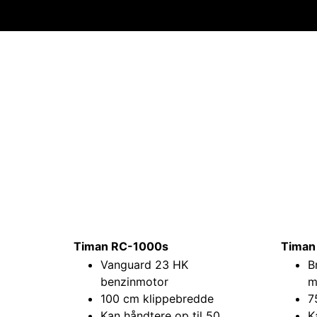
Timan RC-1000s
Timan
Vanguard 23 HK
B
benzinmotor
m
100 cm klippebredde
7
Kan håndtere op til 50
K