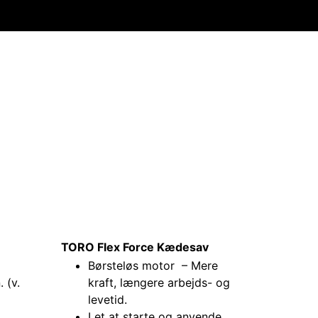
TORO Flex Force Kædesav
Børsteløs motor – Mere
. (v.
kraft, længere arbejds- og
levetid.
Let at starte og anvende