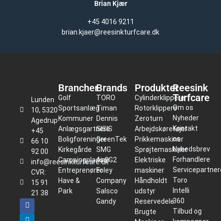
Brian Kjær
+45 4016 9211
brian.kjaer@reesinkturfcare.dk
Brancher
Brands
Produkter
Reesink
Turfcare
Golf
TORO
Cylinderklippere
Lunden
Om os
Sportsanlæg
Timan
Rotorklippere
10, 5320
Nyheder
Kommuner
Dennis
Zeroturn
Agedrup
Kontakt
Anlægsgartnere
SISIS
Arbejdskøretøjer
+45
os
Boligforeninger
GreenTek
Prikkemaskiner
66 10
Nyhedsbrev
Kirkegårde
SMG
Sprøjtemaskiner
92 00
Forhandlere
Campingpladser
Air2G2
Elektriske
info@reesinkturfcare.dk
Servicepartner
Entreprenører
Foley
maskiner
CVR:
Toro
Have &
Company
Håndholdt
15 91
Intelli
Park
Salsco
udstyr
21 38
360
Gandy
Reservedele
Tilbud og
Brugte