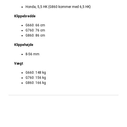
Honda, 5,5 HK (G860 kommer med 6,5 HK)
Klippebredde
G660: 66 cm
G760: 76 cm
G860: 86 cm
Klippehøjde
8-56 mm
Vægt
G660: 148 kg
G760: 156 kg
G860: 166 kg