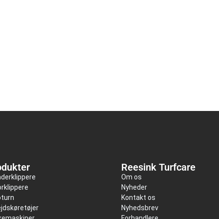
odukter
Reesink Turfcare
nderklippere
Om os
rklippere
Nyheder
oturn
Kontakt os
jdskøretøjer
Nyhedsbrev
kkemaskiner
Forhandlere