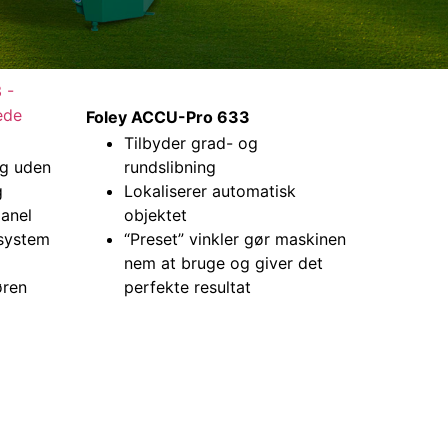
Foley ACCU-Pro 633
Tilbyder grad- og
ng uden
rundslibning
g
Lokaliserer automatisk
panel
objektet
ssystem
“Preset” vinkler gør maskinen
nem at bruge og giver det
øren
perfekte resultat