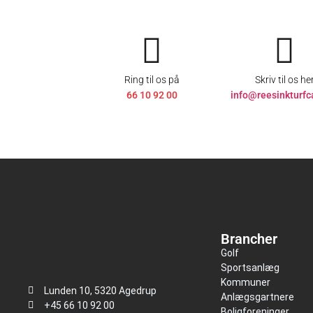
Ring til os på
Skriv til os he
66 10 92 00
info@reesinkturfc
Brancher
Golf
Sportsanlæg
Kommuner
Lunden 10, 5320 Agedrup
Anlægsgartnere
+45 66 10 92 00
Boligforeninger