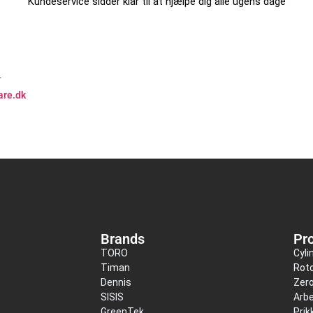
Kundeservice sidder klar til at hjælpe dig alle ugens dage
r
are.dk
Brands
Pr
TORO
Cyli
Timan
Roto
Dennis
Zer
SISIS
Arbe
GreenTek
Pri