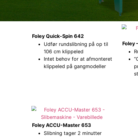
Foley Quick-Spin 642
Foley
Udfør rundslibning på op til
106 cm klippeled
R
Intet behov for at afmonteret
“
klippeled på gangmodeller
p
s
Foley ACCU-Master 653
Slibning tager 2 minutter