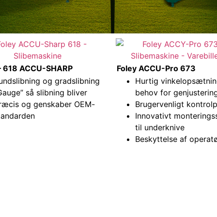
 – 618 ACCU-SHARP
Foley ACCU-Pro 673
undslibning og gradslibning
Hurtig vinkelopsætni
Gauge” så slibning bliver
behov for genjusterin
ræcis og genskaber OEM-
Brugervenligt kontrol
tandarden
Innovativt montering
til underknive
Beskyttelse af operat