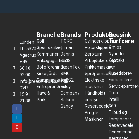
Brancher
Brands
Produkter
Reesink
Turfcare
Golf
TORO
Cylinderklippere
Lunden
Om os
Sportsanlæg
Timan
Rotorklippere
10, 5320
Nyheder
Kommuner
Dennis
Zeroturn
Agedrup
Kontakt
Anlægsgartnere
SISIS
Arbejdskøretøjer
+45
os
Boligforeninger
GreenTek
Prikkemaskiner
66 10
Nyhedsbrev
Kirkegårde
SMG
Sprøjtemaskiner
92 00
Forhandlere
Campingpladser
Air2G2
Elektriske
info@reesinkturfcare.dk
Servicepartner
Entreprenører
Foley
maskiner
CVR:
Toro
Have &
Company
Håndholdt
15 91
Intelli
Park
Salsco
udstyr
21 38
360
Gandy
Reservedele
Tilbud og
Brugte
kampagner
Maskiner
Reservedele
Finansiering
Værksted