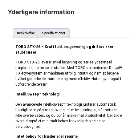
Yderligere information
Beskrivelse
Specifikationer
TORO STX-26 – Kraftfuld, brugervenlig og driftssikker
stubfræser
TORO STX-26 leverer enkel betjening og seriøs ydeevne til
træpleje og fjernelse af stubbe. Med TOROs patenterede Dingo®
TX-styresystem er maskinen utrolig intuitiv og nem at betjene,
hvilket gør arbejdet hurtigere og mere effektiv. Naturligvis også i
udfordrende terræn.
Intelli-Sweep™ teknologi
Den avancerede Intelli-Sweep™ teknologi justerer automatisk
hastigheden på skærehovedet efter belastningen, så motoren
ikke overbelastes, og du opnår maksimal produktivitet. Det sikre
over tid også et minimalt behov for vedligeholdelse og
serviceudgifter.
Intet behov for kæder eller remme