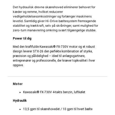
Det hydraulisk drevne skærehoved eliminerer behovet for
kæder og remme, hvilket reducerer
vedligeholdelsesomkostninger og forlænger maskinens
levetid. Samtidig giver Hi-Drive bæltesystem fremragende
stabilitet og trækkraft, selv på skråninger, samt mulighed for
zero-turn manøvrering omkring svært tilgængelige stubbe.
Power til dig
Med den kraftfulde Kawasaki® FX-730V motor og et robust
design leverer STX-26 den perfekte kombination af styrke,
præcision og pålidelighed – ideel til anlægsgartnere,
entreprenører og professionelle, der kræver topkvalitet i hver
opgave.
Motor
Kawasaki® FX-730V 4-takts benzin, luftkølet
Hydraulik
13,5 gpm til skærehovedet / 10 gpm til hvert bælte