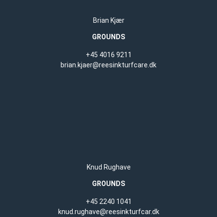
Brian Kjær
GROUNDS
+45 4016 9211
brian.kjaer@reesinkturfcare.dk
Knud Rughave
GROUNDS
+45 2240 1041
knud.rughave@reesinkturfcar.dk