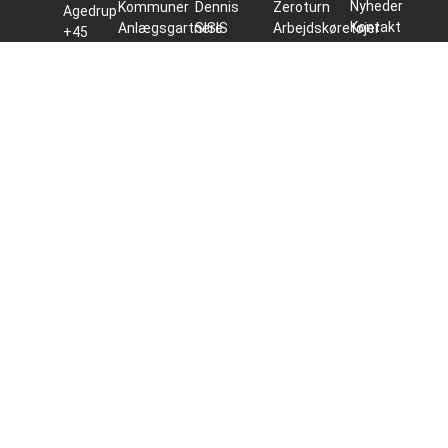
Nyheder
Kommuner
Dennis
Zeroturn
Agedrup
Kontakt
Anlægsgartnere
SISIS
Arbejdskøretøjer
+45
os
Boligforeninger
GreenTek
Prikkemaskiner
66 10
Nyhedsbrev
Kirkegårde
SMG
Sprøjtemaskiner
92 00
Forhandlere
Campingpladser
Air2G2
Elektriske
info@reesinkturfcare.dk
Servicepartner
Entreprenører
Foley
maskiner
CVR:
Toro
Have &
Company
Håndholdt
15 91
Intelli
Park
Salsco
udstyr
21 38
360
Gandy
Reservedele
Tilbud og
Brugte
kampagner
Maskiner
Reservedele
Finansiering
Værksted
Cookie- og
privatlivspolitik
Salgs- og
reklamationsvi
Batteriretur