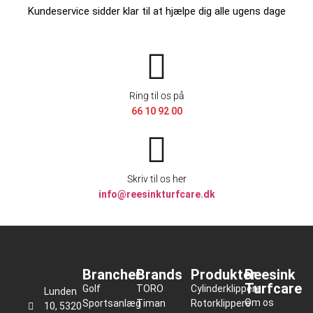
Kundeservice sidder klar til at hjælpe dig alle ugens dage
Ring til os på
66 10 92 00
Skriv til os her
info@reesinkturfcare.dk
Brancher
Brands
Produkter
Reesink
Turfcare
Golf
TORO
Cylinderklippere
Lunden
Om os
Sportsanlæg
Timan
Rotorklippere
10, 5320