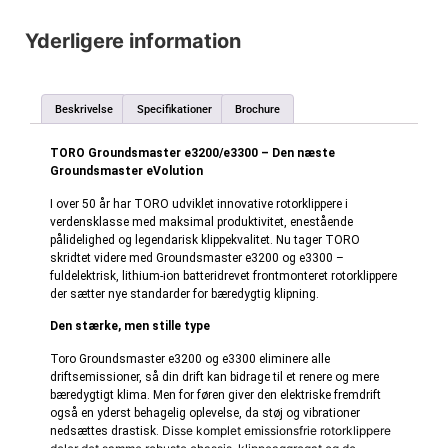
Yderligere information
Beskrivelse
Specifikationer
Brochure
TORO Groundsmaster e3200/e3300 – Den næste
Groundsmaster eVolution
I over 50 år har TORO udviklet innovative rotorklippere i
verdensklasse med maksimal produktivitet, enestående
pålidelighed og legendarisk klippekvalitet. Nu tager TORO
skridtet videre med Groundsmaster e3200 og e3300 –
fuldelektrisk, lithium-ion batteridrevet frontmonteret rotorklippere
der sætter nye standarder for bæredygtig klipning.
Den stærke, men stille type
Toro Groundsmaster e3200 og e3300 eliminere alle
driftsemissioner, så din drift kan bidrage til et renere og mere
bæredygtigt klima. Men for føren giver den elektriske fremdrift
også en yderst behagelig oplevelse, da støj og vibrationer
Disse komplet emissionsfrie rotorklippere
nedsættes drastisk.