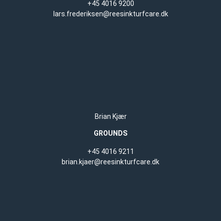
+45 4016 9200
lars.frederiksen@reesinkturfcare.dk
Brian Kjær
GROUNDS
+45 4016 9211
brian.kjaer@reesinkturfcare.dk