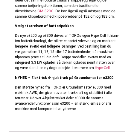
deler det samme robuste chassis, klippeaggregat og de
samme betjeningsfunktioner, som den traditionelle
dieseldrevne
GM 3200
. De kan ligeså også udstyres med de
samme klippebord med klippebredder på 152 cm og 183 cm.
Vælg størrelsen af batteripakken
De nye e3200 og e3300 drives af TOROs egen HyperCell lithium-
ion batteriteknologi, der sikrer ensartet ydeevne og en markant
længere levetid end tidligere løsninger. Ved bestilling kan du
vælge mellem 11, 13, 15 eller 17 batterienheder, så maskinen
tilpasses præcis til din drift. Begge modeller leveres med en
integreret 3,3 kW oplader, så de kan oplades nemt natten over
og være klar til en ny dags arbejde. Læs mere om
HyperCell
.
NYHED – Elektrisk 4-hjulstræk på Groundsmaster e3300
Den største nyhed fra TORO er Groundsmaster e3300 med
elektrisk AWD, der giver suveræn trækkraft og stabilitet i alle
terræner. Udover 4-hjulstrækket deler e3300 de samme
avancerede funktioner som e3200 – en stærk, emissionsfri
maskine med kompromisløs ydeevne.