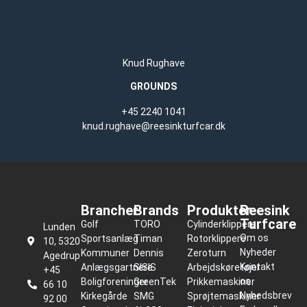
Knud Rughave
GROUNDS
+45 2240 1041
knud.rughave@reesinkturfcar.dk
Brancher
Brands
Produkter
Reesink
Turfcare
Golf
TORO
Cylinderklippere
Lunden
Om os
Sportsanlæg
Timan
Rotorklippere
10, 5320
Nyheder
Kommuner
Dennis
Zeroturn
Agedrup
Kontakt
Anlægsgartnere
SISIS
Arbejdskøretøjer
+45
os
Boligforeninger
GreenTek
Prikkemaskiner
66 10
Nyhedsbrev
Kirkegårde
SMG
Sprøjtemaskiner
92 00