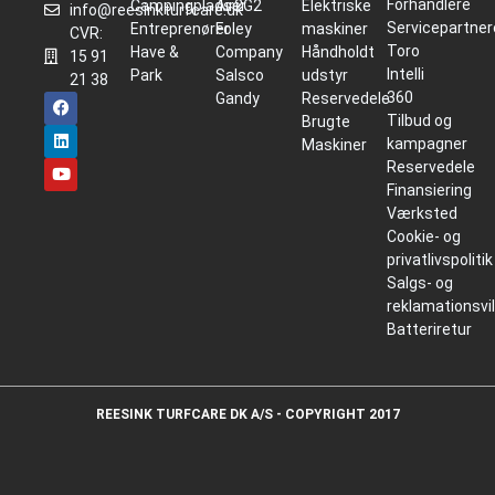
Forhandlere
Campingpladser
Air2G2
Elektriske
info@reesinkturfcare.dk
Servicepartner
Entreprenører
Foley
maskiner
CVR:
Toro
Have &
Company
Håndholdt
15 91
Intelli
Park
Salsco
udstyr
21 38
360
Gandy
Reservedele
Tilbud og
Brugte
kampagner
Maskiner
Reservedele
Finansiering
Værksted
Cookie- og
privatlivspolitik
Salgs- og
reklamationsvi
Batteriretur
REESINK TURFCARE DK A/S - COPYRIGHT 2017