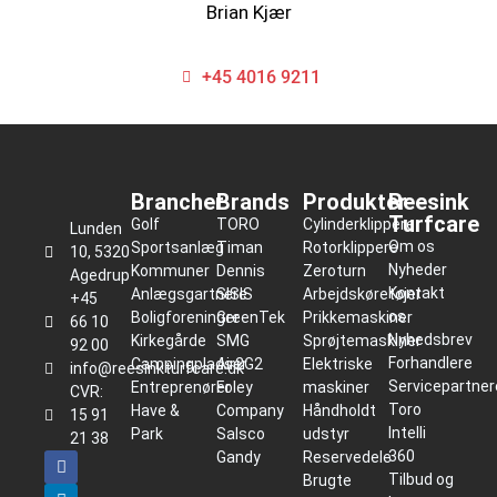
Brian Kjær
+45 4016 9211
Brancher
Brands
Produkter
Reesink
Turfcare
Golf
TORO
Cylinderklippere
Lunden
Om os
Sportsanlæg
Timan
Rotorklippere
10, 5320
Nyheder
Kommuner
Dennis
Zeroturn
Agedrup
Kontakt
Anlægsgartnere
SISIS
Arbejdskøretøjer
+45
os
Boligforeninger
GreenTek
Prikkemaskiner
66 10
Nyhedsbrev
Kirkegårde
SMG
Sprøjtemaskiner
92 00
Forhandlere
Campingpladser
Air2G2
Elektriske
info@reesinkturfcare.dk
Servicepartner
Entreprenører
Foley
maskiner
CVR:
Toro
Have &
Company
Håndholdt
15 91
Intelli
Park
Salsco
udstyr
21 38
360
Gandy
Reservedele
Tilbud og
Brugte