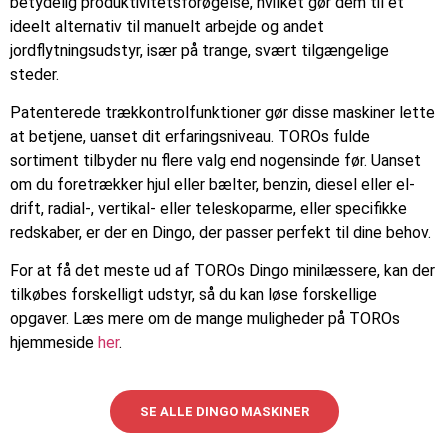
betydelig produktivitetsforøgelse, hvilket gør dem til et
ideelt alternativ til manuelt arbejde og andet
jordflytningsudstyr, især på trange, svært tilgængelige
steder.
Patenterede trækkontrolfunktioner gør disse maskiner lette
at betjene, uanset dit erfaringsniveau. TOROs fulde
sortiment tilbyder nu flere valg end nogensinde før. Uanset
om du foretrækker hjul eller bælter, benzin, diesel eller el-
drift, radial-, vertikal- eller teleskoparme, eller specifikke
redskaber, er der en Dingo, der passer perfekt til dine behov.
For at få det meste ud af TOROs Dingo minilæssere, kan der
tilkøbes forskelligt udstyr, så du kan løse forskellige
opgaver. Læs mere om de mange muligheder på TOROs
hjemmeside
her
.
SE ALLE DINGO MASKINER