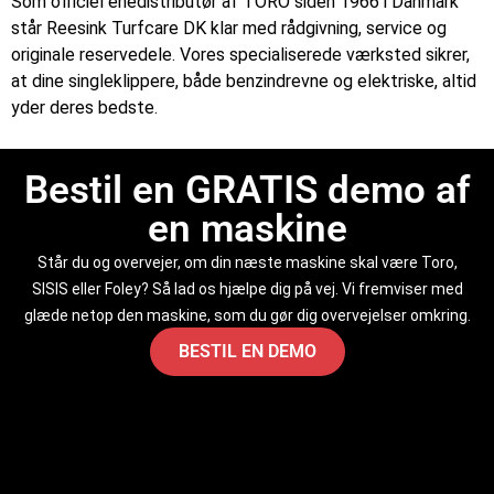
Som officiel enedistributør af TORO siden 1966 i Danmark
står Reesink Turfcare DK klar med rådgivning, service og
originale reservedele. Vores specialiserede værksted sikrer,
at dine singleklippere, både benzindrevne og elektriske, altid
yder deres bedste.
Bestil en GRATIS demo af
en maskine
Står du og overvejer, om din næste maskine skal være Toro,
SISIS eller Foley? Så lad os hjælpe dig på vej. Vi fremviser med
glæde netop den maskine, som du gør dig overvejelser omkring.
BESTIL EN DEMO