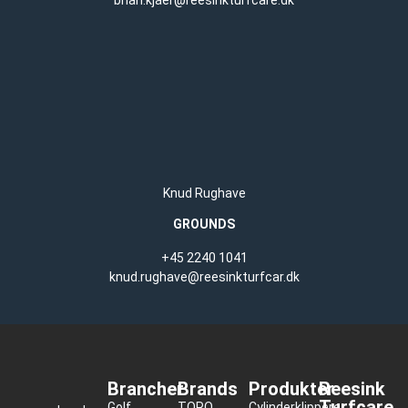
brian.kjaer@reesinkturfcare.dk
Knud Rughave
GROUNDS
+45 2240 1041
knud.rughave@reesinkturfcar.dk
Brancher
Brands
Produkter
Reesink
Turfcare
Golf
TORO
Cylinderklippere