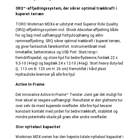
SRQ™-affjedringssystem, der sikrer optimal trækkraft i
kuperet terræn
TORO Workman MDXe er udstyret med Superior Ride Quality
(SRQ)-affjedringssystem incl. Shock Absorber-affjedring både
for og bag med uafhængigt forhjulsophæng og aktiv
rammeaffjedring. SRQ sikrer optimal trækkraft i kuperet terræn,
og giver fantastisk førerkomfort. Instrumentbræt med
timetæller, batteristatus og USB Port. Start/stop i
fremdriftspedal, og store hjul for bedre flydeevne; fordæk 22 x
9,5-10 (4-lag) og bagdæk 24 x 12-10 (4-lag). Stort heavy duty-lad
(L: 113 cm B: 125 cm H: 26 cm) fremstillet i hård plast.
Hydrauliske bremser på alle fire hjul.
Active In-Frame
Det innovative Active In-Frame™ Twister Joint gør det muligt for
hver aksel at reagere uafhængigt. Resultatet er den glatteste tur
over selv de mest kuperede overflader. Alle fire hjul bevarer
konstant kontakt med jorden for bedre trækkraft, stabilitet og
mindre potentielle skade på græs eller andre overflader.
Stor nyttelast kapacitet
Workman MDX-serien har den højeste totale nyttelast kapacitet i