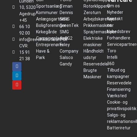
Lunden
Om os
Sportsanlæg
Timan
Rotorklippere
10, 5320
Nyheder
Kommuner
Dennis
Zeroturn
Agedrup
Kontakt
Anlægsgartnere
SISIS
Arbejdskøretøjer
+45
os
Boligforeninger
GreenTek
Prikkemaskiner
66 10
Nyhedsbrev
Kirkegårde
SMG
Sprøjtemaskiner
92 00
Forhandlere
Campingpladser
Air2G2
Elektriske
info@reesinkturfcare.dk
Servicepartner
Entreprenører
Foley
maskiner
CVR:
Toro
Have &
Company
Håndholdt
15 91
Intelli
Park
Salsco
udstyr
21 38
360
Gandy
Reservedele
Tilbud og
Brugte
kampagner
Maskiner
Reservedele
Finansiering
Værksted
Cookie- og
privatlivspolitik
Salgs- og
reklamationsvi
Batteriretur