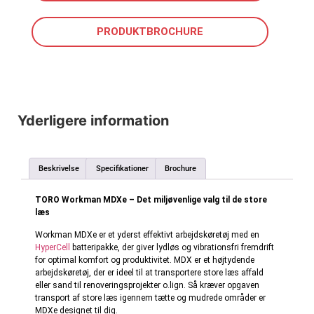
PRODUKTBROCHURE
Yderligere information
Beskrivelse
Specifikationer
Brochure
TORO Workman MDXe – Det miljøvenlige valg til de store
læs
Workman MDXe er et yderst effektivt arbejdskøretøj med en
HyperCell
batteripakke, der giver lydløs og vibrationsfri fremdrift
for optimal komfort og produktivitet. MDX er et højtydende
arbejdskøretøj, der er ideel til at transportere store læs affald
eller sand til renoveringsprojekter o.lign. Så kræver opgaven
transport af store læs igennem tætte og mudrede områder er
MDXe designet til dig.