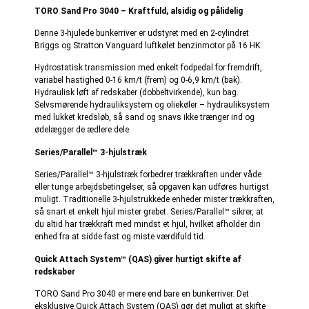
TORO Sand Pro 3040 – Kraftfuld, alsidig og pålidelig
Denne 3-hjulede bunkerriver er udstyret med en 2-cylindret
Briggs og Stratton Vanguard luftkølet benzinmotor på 16 HK.
Hydrostatisk transmission med enkelt fodpedal for fremdrift,
variabel hastighed 0-16 km/t (frem) og 0-6,9 km/t (bak).
Hydraulisk løft af redskaber (dobbeltvirkende), kun bag.
Selvsmørende hydrauliksystem og oliekøler – hydrauliksystem
med lukket kredsløb, så sand og snavs ikke trænger ind og
ødelægger de ædlere dele.
Series/Parallel™ 3-hjulstræk
Series/Parallel™ 3-hjulstræk forbedrer trækkraften under våde
eller tunge arbejdsbetingelser, så opgaven kan udføres hurtigst
muligt. Traditionelle 3-hjulstrukkede enheder mister trækkraften,
så snart et enkelt hjul mister grebet. Series/Parallel™ sikrer, at
du altid har trækkraft med mindst et hjul, hvilket afholder din
enhed fra at sidde fast og miste værdifuld tid.
Quick Attach System™ (QAS) giver hurtigt skifte af
redskaber
TORO Sand Pro 3040 er mere end bare en bunkerriver. Det
eksklusive Quick Attach System (QAS) gør det muligt at skifte