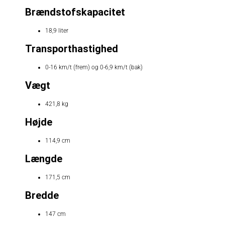
Brændstofskapacitet
18,9 liter
Transporthastighed
0-16 km/t (frem) og 0-6,9 km/t (bak)
Vægt
421,8 kg
Højde
114,9 cm
Længde
171,5 cm
Bredde
147 cm