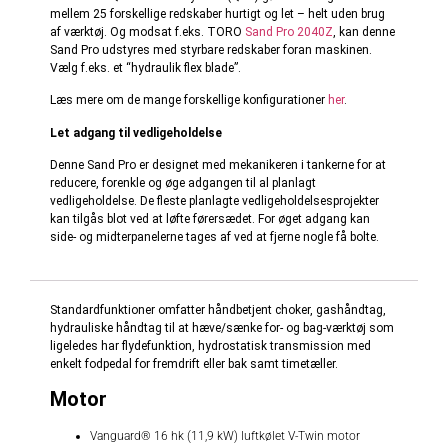
mellem 25 forskellige redskaber hurtigt og let – helt uden brug
af værktøj.
Og modsat f.eks. TORO
Sand Pro 2040Z
, kan denne
Sand Pro udstyres med styrbare redskaber foran maskinen.
Vælg f.eks. et “hydraulik flex blade”.
Læs mere om de mange forskellige konfigurationer
her
.
Let adgang til vedligeholdelse
Denne Sand Pro er designet med mekanikeren i tankerne for at
reducere, forenkle og øge adgangen til al planlagt
vedligeholdelse. De fleste planlagte vedligeholdelsesprojekter
kan tilgås blot ved at løfte førersædet. For øget adgang kan
side- og midterpanelerne tages af ved at fjerne nogle få bolte.
Standardfunktioner omfatter håndbetjent choker, gashåndtag,
hydrauliske håndtag til at hæve/sænke for- og bag-værktøj som
ligeledes har flydefunktion, hydrostatisk transmission med
enkelt fodpedal for fremdrift eller bak samt timetæller.
Motor
Vanguard
® 16 hk (1
1,9
kW) luftkølet V-
Twin
motor