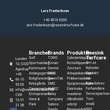
Lars Frederiksen
+45 4016 9200
lars.frederiksen@reesinkturfcare.dk
Brancher
Brands
Produkter
Reesink
Turfcare
Golf
TORO
Cylinderklippere
Lunden
Om os
Sportsanlæg
Timan
Rotorklippere
10, 5320
Nyheder
Kommuner
Dennis
Zeroturn
Agedrup
Kontakt
Anlægsgartnere
SISIS
Arbejdskøretøjer
+45
os
Boligforeninger
GreenTek
Prikkemaskiner
66 10
Nyhedsbrev
Kirkegårde
SMG
Sprøjtemaskiner
92 00
Forhandlere
Campingpladser
Air2G2
Elektriske
info@reesinkturfcare.dk
Servicepartner
Entreprenører
Foley
maskiner
CVR:
Toro
Have &
Company
Håndholdt
15 91
Intelli
Park
Salsco
udstyr
21 38
360
Gandy
Reservedele