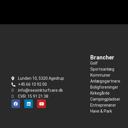
Brancher
Golf
Sportsanlæg
Kommuner
Lunden 10, 5320 Agedrup
Anlægsgartnere
+45 66 10 92 00
Boligforeninger
info@reesinkturfcare.dk
Kirkegårde
CVR: 15 91 21 38
Campingpladser
Entreprenører
Have & Park