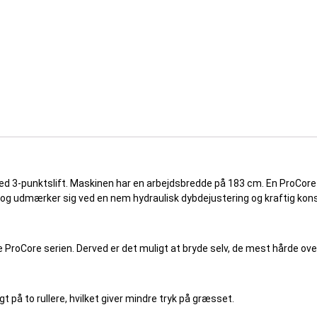
d 3-punktslift. Maskinen har en arbejdsbredde på 183 cm. En ProCore e
 og udmærker sig ved en nem hydraulisk dybdejustering og kraftig kons
ProCore serien. Derved er det muligt at bryde selv, de mest hårde over
t på to rullere, hvilket giver mindre tryk på græsset.