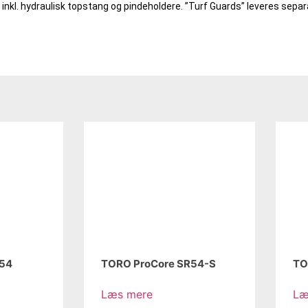
nkl. hydraulisk topstang og pindeholdere. ”Turf Guards” leveres separ
R54
TORO ProCore SR54-S
TO
Læs mere
Læ