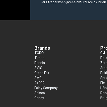
lars.frederiksen@reesinkturfcare.dk
brian
Brands
Pr
TORO
Cyli
Timan
Roto
Dennis
Zer
SISIS
Arbe
GreenTek
Pri
SMG
Spr
Air2G2
Elek
Foley Company
Hånd
Salsco
Res
Gandy
Bru