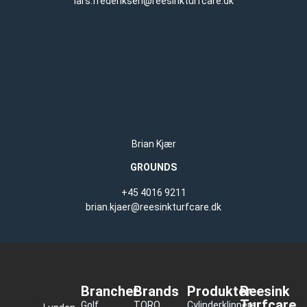
lars.frederiksen@reesinkturfcare.dk
Brian Kjær
GROUNDS
+45 4016 9211
brian.kjaer@reesinkturfcare.dk
Brancher
Brands
Produkter
Reesink
Turfcare
Golf
TORO
Cylinderklippere