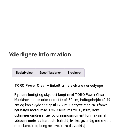
Yderligere information
Beskrivelse
Specifikationer
Brochure
TORO Power Clear –
Enkelt trins elektrisk sneslynge
Ryd sne hurtigt og skyd det langt med TORO Power Clear.
Maskinen har en arbejdsbredde på 53 cm, indtagshøjde på 30
cm og kan skyde sne op til 12,2 m. Udstyret med en 3-faset
børsteløs motor med TORO RunSmart® system, som
optimerer omdrejninger og drejningsmoment for maksimal
ydeevne under de hårdeste forhold, hvilket giver dig mere kraft,
mere køretid og længere levetid fra dit værktøj.