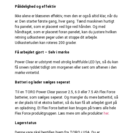
Pålidelighed og effektiv
Ikke alene er blæseren effektiv, men den er også altid klar, når du
er. Den starter første gang, hver gang. Tænd maskinen hurtigt
fra panelet, som er placeret ved lige ved hånden. Og med
håndtaget, som er placeret foran panelet, kan du justere hvilken
retning udkasteren peger uden at stoppe dit arbejde.
Udkastertuden kan roteres 200 grader.
Få arbejdet gjort – Selv i mørke
Power Clear er udstyret med utrolig kraftfulde LED lys, så du kan
få sneen ryddet tidligt om morgenen eller sent om aftenen i den
mørke vintertid.
Batteri og lader sælges seperat
Til en TORO Power Clear passer 2.5, 6.0 eller 7.5 Ah Flex Force
batterier, som sælges seperat. Og mangler du mere batteritid, så
er der plads til et ekstra batteri, så du kan få alt arbejdet gjort på
en opladning. Et Flex Force batteri kan bruges på tværs alle hele
Flex Force produktgruppen. Læs mere om alle produkter
her
.
Lagerstatus
Denne vare skal bestilles hjem fra TORO i USA. Du er