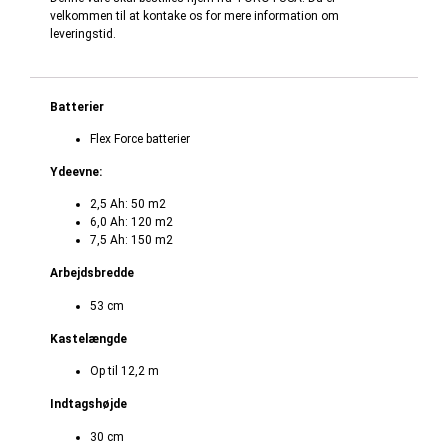
velkommen til at kontake os for mere information om
leveringstid.
Batterier
Flex Force batterier
Ydeevne:
2,5 Ah: 50 m2
6,0 Ah: 120 m2
7,5 Ah: 150 m2
Arbejdsbredde
53 cm
Kastelængde
Op til 12,2 m
Indtagshøjde
30 cm