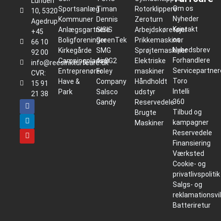
Lunden
Om os
Sportsanlæg
Timan
Rotorklippere
10, 5320
Nyheder
Kommuner
Dennis
Zeroturn
Agedrup
Kontakt
Anlægsgartnere
SISIS
Arbejdskøretøjer
+45
os
Boligforeninger
GreenTek
Prikkemaskiner
66 10
Nyhedsbrev
Kirkegårde
SMG
Sprøjtemaskiner
92 00
Forhandlere
Campingpladser
Air2G2
Elektriske
info@reesinkturfcare.dk
Servicepartner
Entreprenører
Foley
maskiner
CVR:
Toro
Have &
Company
Håndholdt
15 91
Intelli
Park
Salsco
udstyr
21 38
360
Gandy
Reservedele
Tilbud og
Brugte
kampagner
Maskiner
Reservedele
Finansiering
Værksted
Cookie- og
privatlivspolitik
Salgs- og
reklamationsvi
Batteriretur