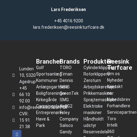
Lars Frederiksen
+45 4016 9200
lars.frederiksen@reesinkturfcare.dk
Brancher
Brands
Produkter
Reesink
Turfcare
Golf
TORO
Cylinderklippere
Lunden
Om os
Sportsanlæg
Timan
Rotorklippere
10, 5320
Nyheder
Kommuner
Dennis
Zeroturn
Agedrup
Kontakt
Anlægsgartnere
SISIS
Arbejdskøretøjer
+45
os
Boligforeninger
GreenTek
Prikkemaskiner
66 10
Nyhedsbrev
Kirkegårde
SMG
Sprøjtemaskiner
92 00
Forhandlere
Campingpladser
Air2G2
Elektriske
info@reesinkturfcare.dk
Servicepartner
Entreprenører
Foley
maskiner
CVR:
Toro
Have &
Company
Håndholdt
15 91
Intelli
Park
Salsco
udstyr
21 38
360
Gandy
Reservedele