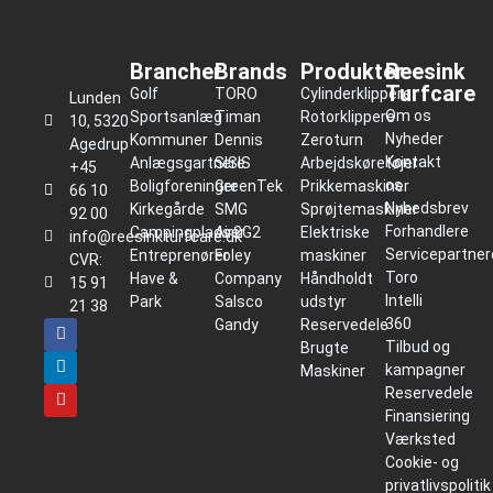
Brancher
Brands
Produkter
Reesink
Turfcare
Golf
TORO
Cylinderklippere
Lunden
Om os
Sportsanlæg
Timan
Rotorklippere
10, 5320
Nyheder
Kommuner
Dennis
Zeroturn
Agedrup
Kontakt
Anlægsgartnere
SISIS
Arbejdskøretøjer
+45
os
Boligforeninger
GreenTek
Prikkemaskiner
66 10
Nyhedsbrev
Kirkegårde
SMG
Sprøjtemaskiner
92 00
Forhandlere
Campingpladser
Air2G2
Elektriske
info@reesinkturfcare.dk
Servicepartner
Entreprenører
Foley
maskiner
CVR:
Toro
Have &
Company
Håndholdt
15 91
Intelli
Park
Salsco
udstyr
21 38
360
Gandy
Reservedele
Tilbud og
Brugte
kampagner
Maskiner
Reservedele
Finansiering
Værksted
Cookie- og
privatlivspolitik