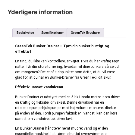
Yderligere information
Beskrivelse
Specifikationer
GreenTek Brochure
GreenTek Bunker Drainer – Tøm din bunker hurtigt og
effektivt
En ting, du ikke kan kontrollere, er vejret. Hvis du har kraftig regn
natten før din store turnering, hvordan vil dine bunkers så se ud
om morgenen? Det er på tidspunkter som dette, at du vil være
glad for, at du har en Bunker-Drainer fra GreenTek i dit skur.
Effektiv uanset vandniveau
Bunker-Drainer er udstyret med en 5 hk Honda-motor, som driver
en kraftig og fleksibel drivaksel. Denne drivaksel har en
roterende pumpehjulspumpe med høj volume monteret direkte
på enden af den. Fordi pumpen faktisk er i vandet, kan den køre
uanset om vandniveauet bliver lavt.
En Bunker Drainer håndterer nemt mudret vand og er den
essentielle maskine til at tømme hurtigt oversvømmede