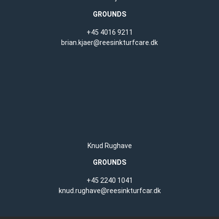
GROUNDS
+45 4016 9211
brian.kjaer@reesinkturfcare.dk
Knud Rughave
GROUNDS
+45 2240 1041
knud.rughave@reesinkturfcar.dk