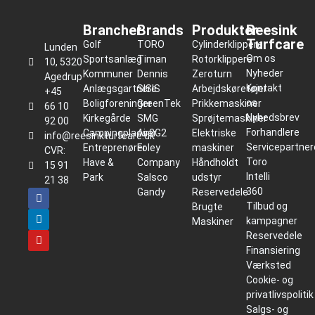
Brancher
Brands
Produkter
Reesink
Turfcare
Golf
TORO
Cylinderklippere
Lunden
Om os
Sportsanlæg
Timan
Rotorklippere
10, 5320
Nyheder
Kommuner
Dennis
Zeroturn
Agedrup
Kontakt
Anlægsgartnere
SISIS
Arbejdskøretøjer
+45
os
Boligforeninger
GreenTek
Prikkemaskiner
66 10
Nyhedsbrev
Kirkegårde
SMG
Sprøjtemaskiner
92 00
Forhandlere
Campingpladser
Air2G2
Elektriske
info@reesinkturfcare.dk
Servicepartner
Entreprenører
Foley
maskiner
CVR:
Toro
Have &
Company
Håndholdt
15 91
Intelli
Park
Salsco
udstyr
21 38
360
Gandy
Reservedele
Tilbud og
Brugte
kampagner
Maskiner
Reservedele
Finansiering
Værksted
Cookie- og
privatlivspolitik
Salgs- og