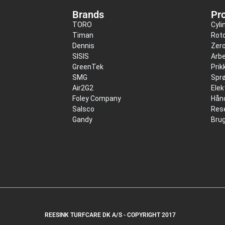
Brands
Pr
TORO
Cyli
Timan
Roto
Dennis
Zer
SISIS
Arbe
GreenTek
Pri
SMG
Spr
Air2G2
Elek
Foley Company
Hånd
Salsco
Res
Gandy
Bru
REESINK TURFCARE DK A/S - COPYRIGHT 2017