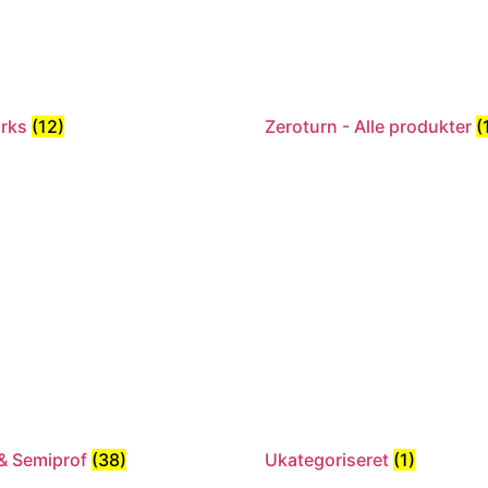
orks
(12)
Zeroturn - Alle produkter
(
 & Semiprof
(38)
Ukategoriseret
(1)