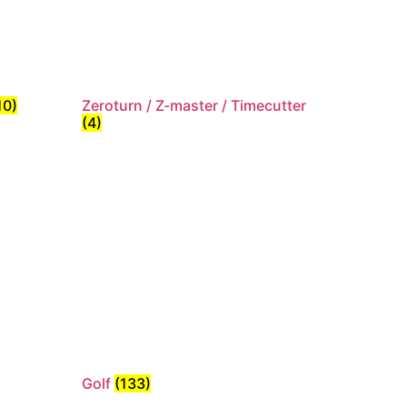
10)
Zeroturn / Z-master / Timecutter
(4)
Golf
(133)