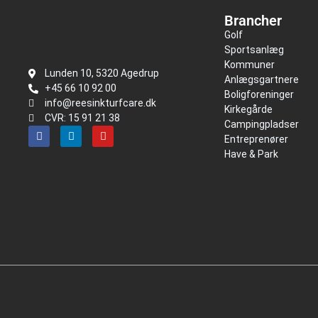
Brancher
Golf
Sportsanlæg
Kommuner
Lunden 10, 5320 Agedrup
Anlægsgartnere
+45 66 10 92 00
Boligforeninger
info@reesinkturfcare.dk
Kirkegårde
CVR: 15 91 21 38
Campingpladser
Entreprenører
Have & Park