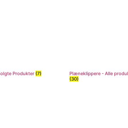
olgte Produkter
(7)
Plæneklippere - Alle produ
(30)