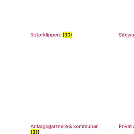
Rotorklippere
(30)
Sitew
Anlægsgartnere & kommuner
Privat
(31)