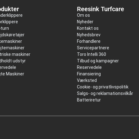
odukter
Reesink Turfcare
nderklippere
Om os
rklippere
Nyheder
oturn
Kontakt os
jdskøretøjer
Nyhedsbrev
kkemaskiner
Forhandlere
øjtemaskiner
Servicepartnere
triske maskiner
Toro Intelli 360
holdt udstyr
Tilbud og kampagner
ervedele
Reservedele
gte Maskiner
Finansiering
Værksted
Cookie- og privatlivspolitik
Salgs- og reklamationsvilkår
Batteriretur