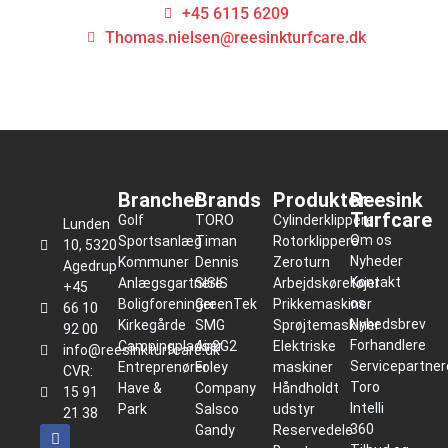
+45 6115 6209
Thomas.nielsen@reesinkturfcare.dk
Brancher
Brands
Produkter
Reesink
Turfcare
Golf
TORO
Cylinderklippere
Lunden
Om os
Sportsanlæg
Timan
Rotorklippere
10, 5320
Nyheder
Kommuner
Dennis
Zeroturn
Agedrup
Kontakt
Anlægsgartnere
SISIS
Arbejdskøretøjer
+45
os
Boligforeninger
GreenTek
Prikkemaskiner
66 10
Nyhedsbrev
Kirkegårde
SMG
Sprøjtemaskiner
92 00
Forhandlere
Campingpladser
Air2G2
Elektriske
info@reesinkturfcare.dk
Servicepartner
Entreprenører
Foley
maskiner
CVR:
Toro
Have &
Company
Håndholdt
15 91
Intelli
Park
Salsco
udstyr
21 38
360
Gandy
Reservedele