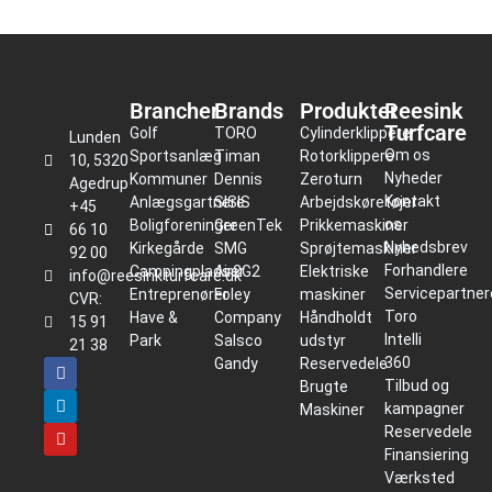
Brancher
Brands
Produkter
Reesink
Turfcare
Golf
TORO
Cylinderklippere
Lunden
Om os
Sportsanlæg
Timan
Rotorklippere
10, 5320
Nyheder
Kommuner
Dennis
Zeroturn
Agedrup
Kontakt
Anlægsgartnere
SISIS
Arbejdskøretøjer
+45
os
Boligforeninger
GreenTek
Prikkemaskiner
66 10
Nyhedsbrev
Kirkegårde
SMG
Sprøjtemaskiner
92 00
Forhandlere
Campingpladser
Air2G2
Elektriske
info@reesinkturfcare.dk
Servicepartner
Entreprenører
Foley
maskiner
CVR:
Toro
Have &
Company
Håndholdt
15 91
Intelli
Park
Salsco
udstyr
21 38
360
Gandy
Reservedele
Tilbud og
Brugte
kampagner
Maskiner
Reservedele
Finansiering
Værksted